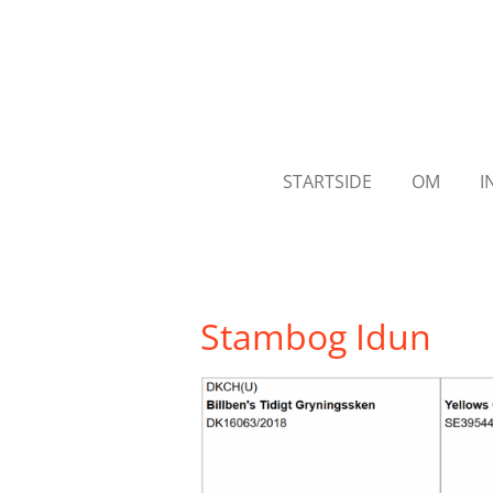
Spring
til
hovedindhold
STARTSIDE
OM
I
Stambog Idun