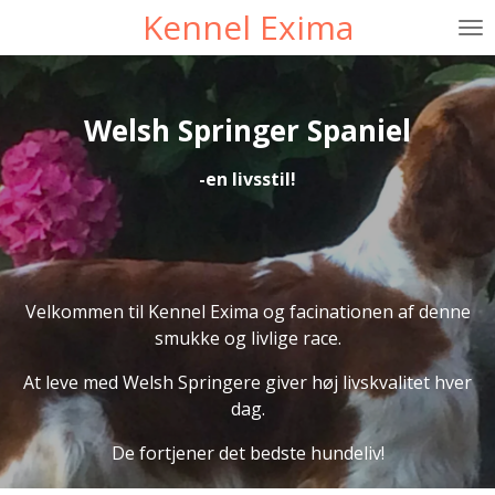
Kennel Exima
Spring
til
hovedindhold
Welsh Springer Spaniel
-en livsstil!
Velkommen til Kennel Exima og facinationen af denne
smukke og livlige race.
At leve med Welsh Springere giver høj livskvalitet hver
dag.
De fortjener det bedste hundeliv!